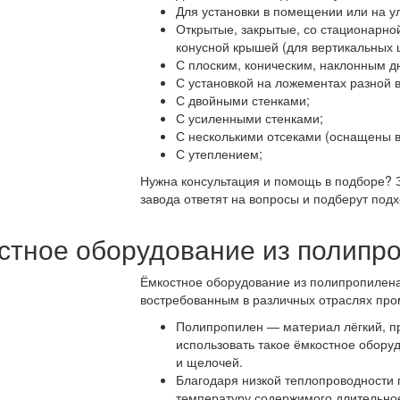
Для установки в помещении или на у
Открытые, закрытые, со стационарно
конусной крышей (для вертикальных 
С плоским, коническим, наклонным д
С установкой на ложементах разной 
С двойными стенками;
С усиленными стенками;
С несколькими отсеками (оснащены 
С утеплением;
Нужна консультация и помощь в подборе? З
завода ответят на вопросы и подберут под
стное оборудование из полипр
Ёмкостное оборудование из полипропилена
востребованным в различных отраслях пр
Полипропилен — материал лёгкий, пр
использовать такое ёмкостное обору
и щелочей.
Благодаря низкой теплопроводности 
температуру содержимого длительное