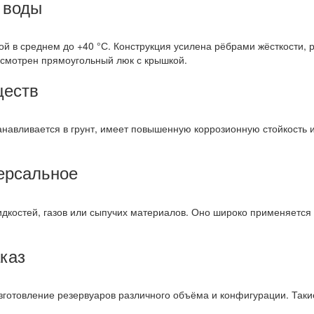
 воды
той в среднем до +40 °С. Конструкция усилена рёбрами жёсткост
усмотрен прямоугольный люк с крышкой.
ществ
танавливается в грунт, имеет повышенную коррозионную стойкость
ерсальное
дкостей, газов или сыпучих материалов. Оно широко применяется
каз
зготовление резервуаров различного объёма и конфигурации. Такие