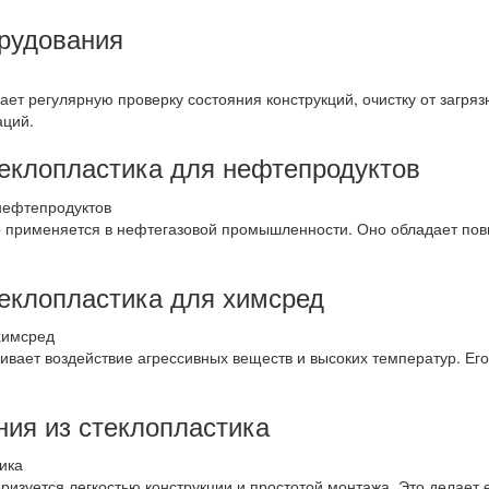
рудования
ет регулярную проверку состояния конструкций, очистку от загря
аций.
теклопластика для нефтепродуктов
о применяется в нефтегазовой промышленности. Оно обладает по
теклопластика для химсред
ивает воздействие агрессивных веществ и высоких температур. Его
ия из стеклопластика
еризуется легкостью конструкции и простотой монтажа. Это дела