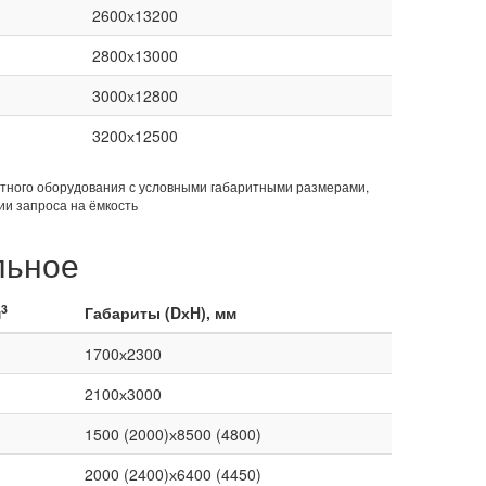
2600х13200
2800х13000
3000х12800
3200х12500
стного оборудования с условными габаритными размерами,
и запроса на ёмкость
льное
3
м
Габариты (DхH), мм
1700х2300
2100х3000
1500 (2000)х8500 (4800)
2000 (2400)х6400 (4450)