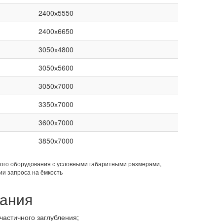
2400х5550
2400х6650
3050х4800
3050х5600
3050х7000
3350х7000
3600х7000
3850х7000
ного оборудования с условными габаритными размерами,
и запроса на ёмкость
вания
частичного заглубления;