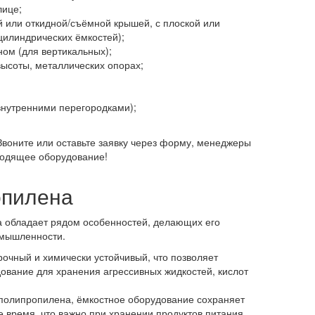
лице;
й или откидной/съёмной крышей, с плоской или
цилиндрических ёмкостей);
ном (для вертикальных);
высоты, металлических опорах;
внутренними перегородками);
воните или оставьте заявку через форму, менеджеры
ходящее оборудование!
опилена
 обладает рядом особенностей, делающих его
омышленности.
очный и химически устойчивый, что позволяет
дование для хранения агрессивных жидкостей, кислот
полипропилена, ёмкостное оборудование сохраняет
 время, что важно при хранении продуктов питания