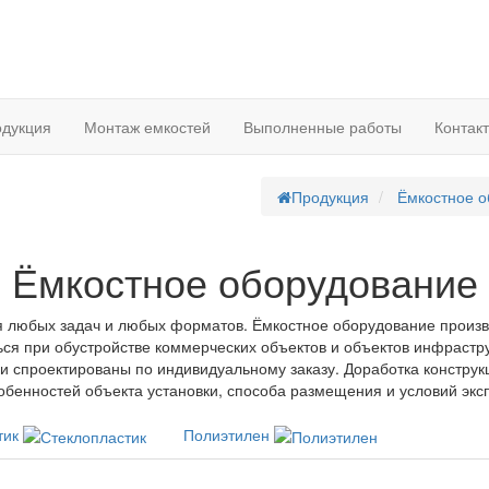
дукция
Монтаж емкостей
Выполненные работы
Контак
Продукция
Ёмкостное о
Ёмкостное оборудование
я любых задач и любых форматов. Ёмкостное оборудование произ
я при обустройстве коммерческих объектов и объектов инфрастру
и спроектированы по индивидуальному заказу. Доработка конструк
обенностей объекта установки, способа размещения и условий экс
тик
Полиэтилен