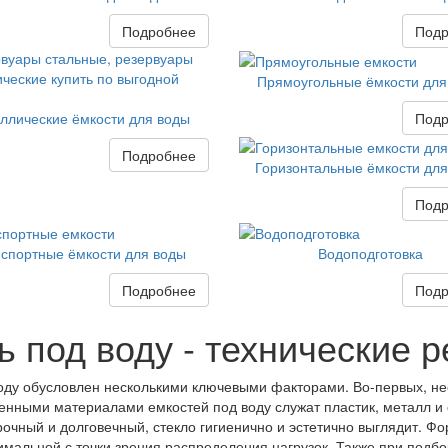
Подробнее
Подр
Прямоугольные ёмкости для
Подр
ллические ёмкости для воды
Подробнее
Горизонтальные ёмкости дл
Подр
спортные ёмкости для воды
Водоподготовка
Подробнее
Подр
ь под воду - технические 
оду обусловлен несколькими ключевыми факторами. Во-первых, н
нными материалами емкостей под воду служат пластик, металл и 
прочный и долговечный, стекло гигиенично и эстетично выглядит. Ф
альной с точки зрения распределения нагрузок. Также при подбо