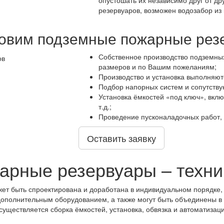
опустошать их независимо друг от дру
резервуаров, возможен водозабор из 
товим подземные пожарные рез
Собственное производство подземных
размеров и по Вашим пожеланиям;
Производство и установка выполняютс
Подбор напорных систем и сопутств
Установка ёмкостей «под ключ», вклю
т.д.;
Проведение пусконаладочных работ, 
Оставить заявку
арные резервуары – техни
ет быть спроектирована и доработана в индивидуальном порядке,
полнительным оборудованием, а также могут быть объединены в 
существляется сборка ёмкостей, установка, обвязка и автоматизаци