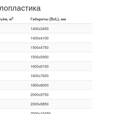
лопластика
3
ъём, м
Габариты (DхL), мм
1400х3450
1400x4100
1500x4750
1500х5900
1600х6100
1600х7600
1800х8000
2000х9750
2300х9850
2500х10450