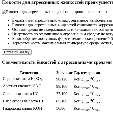
Ёмкости для агрессивных жидкостей преимущест
Ёмкости для агрессивных жидкостей имеют наиболее выг
Ёмкости для агрессивных жидкостей отличаются коррози
Остатки среды не задерживаются и не скапливаются на по
Инертность по отношению к агрессивным средам: не всту
Многообразие доступных форм и технических решений (б
Термостойкость: максимальная температура среды может 
Оставить заявку
Совместимость ёмкостей с агрессивными средами
Вещество
Значение
Ед. измерения
Серная кислота H
SO
98/120
Конц.
/℃
2
4
max
max
Азотная кислота HNO
98/100
Конц.
/℃
3
max
max
Соляная кислота HCl
37/100
Конц.
/℃
max
max
Плавиковая кислота HF
85/100
Конц.
/℃
max
max
Гидроксид калия KOH
50/80
Конц.
/℃
max
max