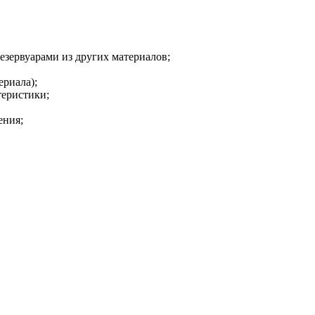
зервуарами из других материалов;
ериала);
теристики;
ения;