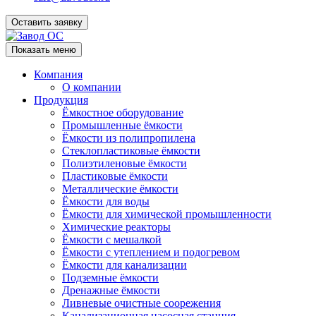
Оставить заявку
Показать меню
Компания
О компании
Продукция
Ёмкостное оборудование
Промышленные ёмкости
Ёмкости из полипропилена
Стеклопластиковые ёмкости
Полиэтиленовые ёмкости
Пластиковые ёмкости
Металлические ёмкости
Ёмкости для воды
Ёмкости для химической промышленности
Химические реакторы
Ёмкости с мешалкой
Ёмкости с утеплением и подогревом
Ёмкости для канализации
Подземные ёмкости
Дренажные ёмкости
Ливневые очистные соорежения
Канализационная насосная станция