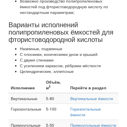
Возможно производство полипропиленовых
ёмкостей под фтористоводородную кислоту по
нестандартным параметрам;
Варианты исполнений
полипропиленовых ёмкостей для
фтористоводородной кислоты
Наземные, подземные
С плоскими, коническими дном и крышей
С двумя стенками
С усилением каркасом, рёбрами жёсткости
Цилиндрические, эллипсные
Объём,
3
Исполнение
м
Перейти в раздел
Вертикальные
5-80
Вертикальные ёмкости
Горизонтальные
5-100
Горизонтальные
ёмкости
Прямоугольные
5-50
Прямоугольные ёмкости