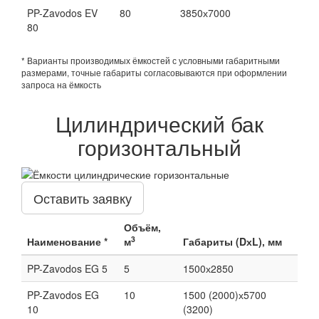
PP-Zavodos EV
80
3850х7000
80
* Варианты производимых ёмкостей с условными габаритными
размерами, точные габариты согласовываются при оформлении
запроса на ёмкость
Цилиндрический бак
горизонтальный
Оставить заявку
Объём,
3
Наименование *
м
Габариты (DхL), мм
PP-Zavodos EG 5
5
1500х2850
PP-Zavodos EG
10
1500 (2000)х5700
10
(3200)