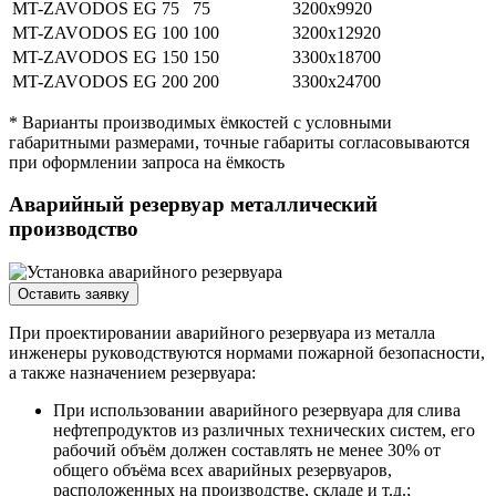
MT-ZAVODOS EG 75
75
3200х9920
MT-ZAVODOS EG 100
100
3200х12920
MT-ZAVODOS EG 150
150
3300х18700
MT-ZAVODOS EG 200
200
3300х24700
* Варианты производимых ёмкостей с условными
габаритными размерами, точные габариты согласовываются
при оформлении запроса на ёмкость
Аварийный резервуар металлический
производство
Оставить заявку
При проектировании аварийного резервуара из металла
инженеры руководствуются нормами пожарной безопасности,
а также назначением резервуара:
При использовании аварийного резервуара для слива
нефтепродуктов из различных технических систем, его
рабочий объём должен составлять не менее 30% от
общего объёма всех аварийных резервуаров,
расположенных на производстве, складе и т.д.;