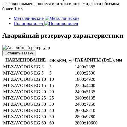
легковоспламеняющиеся или токсичные жидкости объемом
более 1 м3.
Металлические
Полипропилен
Аварийный резервуар характеристики
Оставить заявку
3
НАИМЕНОВАНИЕ
ГАБАРИТЫ (DхL), мм
ОБЪЁМ, м
MT-ZAVODOS EG 3
3
1400х2385
MT-ZAVODOS EG 5
5
1800х2500
MT-ZAVODOS EG 10
10
1800х4920
MT-ZAVODOS EG 15
15
2220х4400
MT-ZAVODOS EG 20
20
2400х5135
MT-ZAVODOS EG 25
25
2400х6135
MT-ZAVODOS EG 30
30
2400х7250
MT-ZAVODOS EG 40
40
2600х8210
MT-ZAVODOS EG 50
50
2800х9780
MT-ZAVODOS EG 60
60
2800х10600