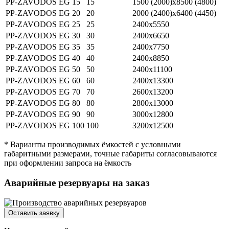
PP-ZAVODOS EG 15
15
1500 (2000)х8500 (4800)
PP-ZAVODOS EG 20
20
2000 (2400)х6400 (4450)
PP-ZAVODOS EG 25
25
2400х5550
PP-ZAVODOS EG 30
30
2400х6650
PP-ZAVODOS EG 35
35
2400х7750
PP-ZAVODOS EG 40
40
2400х8850
PP-ZAVODOS EG 50
50
2400х11100
PP-ZAVODOS EG 60
60
2400х13300
PP-ZAVODOS EG 70
70
2600х13200
PP-ZAVODOS EG 80
80
2800х13000
PP-ZAVODOS EG 90
90
3000х12800
PP-ZAVODOS EG 100
100
3200х12500
* Варианты производимых ёмкостей с условными
габаритными размерами, точные габариты согласовываются
при оформлении запроса на ёмкость
Аварийные резервуары на заказ
Оставить заявку