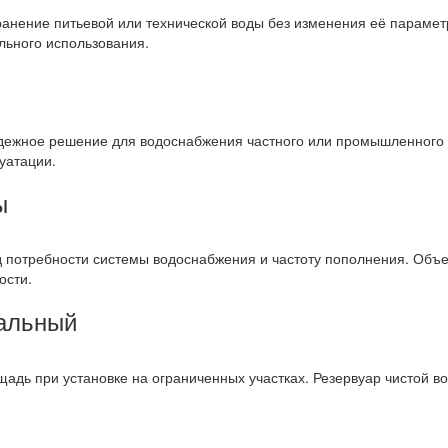
анение питьевой или технической воды без изменения её параметр
льного использования.
адежное решение для водоснабжения частного или промышленного о
уатации.
ы
 потребности системы водоснабжения и частоту пополнения. Объе
ости.
кальный
щадь при установке на ограниченных участках. Резервуар чистой 