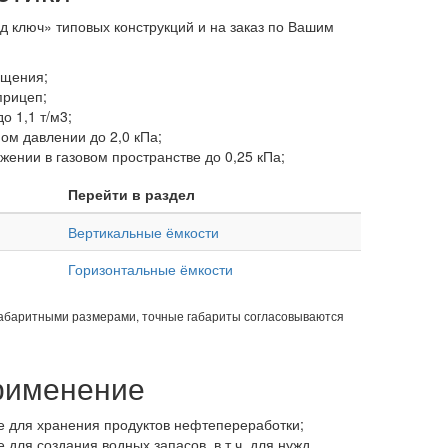
д ключ» типовых конструкций и на заказ по Вашим
ещения;
прицеп;
о 1,1 т/м3;
ом давлении до 2,0 кПа;
ении в газовом пространстве до 0,25 кПа;
Перейти в раздел
Вертикальные ёмкости
Горизонтальные ёмкости
габаритными размерами, точные габариты согласовываются
применение
е для хранения продуктов нефтепереработки;
для создания водных запасов, в т.ч. для нужд