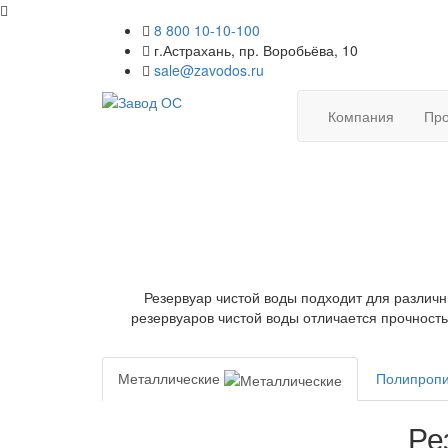
8 800 10-10-100
г.Астрахань, пр. Воробьёва, 10
sale@zavodos.ru
Компания
Про
Резервуар чистой воды подходит для различ
резервуаров чистой воды отличается прочность
Металлические
Полипроп
Ре