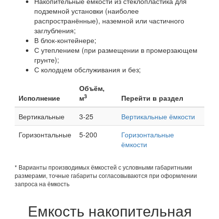
Накопительные емкости из стеклопластика для
подземной установки (наиболее
распространённые), наземной или частичного
заглубления;
В блок-контейнере;
С утеплением (при размещении в промерзающем
грунте);
С колодцем обслуживания и без;
Объём,
3
Исполнение
м
Перейти в раздел
Вертикальные
3-25
Вертикальные ёмкости
Горизонтальные
5-200
Горизонтальные
ёмкости
* Варианты производимых ёмкостей с условными габаритными
размерами, точные габариты согласовываются при оформлении
запроса на ёмкость
Емкость накопительная