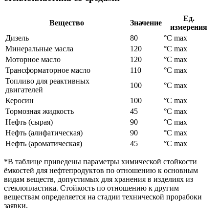
Ед.
Вещество
Значение
измерения
Дизель
80
°C max
Минеральные масла
120
°C max
Моторное масло
120
°C max
Трансформаторное масло
110
°C max
Топливо для реактивных
100
°C max
двигателей
Керосин
100
°C max
Тормозная жидкость
45
°C max
Нефть (сырая)
90
°C max
Нефть (алифатическая)
90
°C max
Нефть (ароматическая)
45
°C max
*В таблице приведены параметры химической стойкости
ёмкостей для нефтепродуктов по отношению к основным
видам веществ, допустимых для хранения в изделиях из
стеклопластика. Стойкость по отношению к другим
веществам определяется на стадии технической прорабоки
заявки.