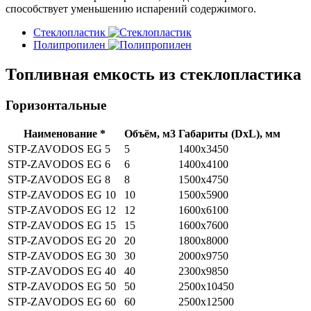
способствует уменьшению испарений содержимого.
Стеклопластик
Полипропилен
Топливная емкость из стеклопластика
Горизонтальные
Наименование *
Объём, м3
Габариты (DхL), мм
STP-ZAVODOS EG 5
5
1400х3450
STP-ZAVODOS EG 6
6
1400x4100
STP-ZAVODOS EG 8
8
1500x4750
STP-ZAVODOS EG 10
10
1500х5900
STP-ZAVODOS EG 12
12
1600х6100
STP-ZAVODOS EG 15
15
1600х7600
STP-ZAVODOS EG 20
20
1800х8000
STP-ZAVODOS EG 30
30
2000х9750
STP-ZAVODOS EG 40
40
2300х9850
STP-ZAVODOS EG 50
50
2500х10450
STP-ZAVODOS EG 60
60
2500х12500